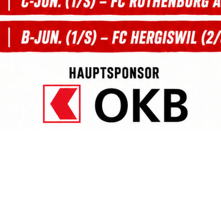
Be
Fü
H