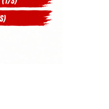
zurück
sucherzähler
r
omepage