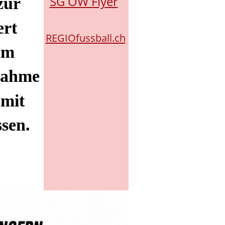
SG OW Flyer
zur
ert
REGIOfussball.ch
am
snahme
 mit
sen.