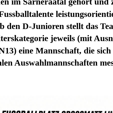
nen im Sarneraatal gehört und 
ussballtalente leistungsorienti
b den D-Junioren stellt das Te
terskategorie jeweils (mit Au
13) eine Mannschaft, die sich
alen Auswahlmannschaften mes