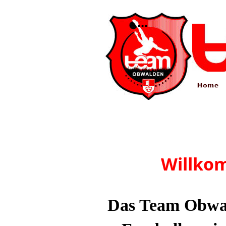
...
Willko
Das Team Obwald